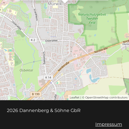
Leaflet
| ©
OpenStreetMap
contributors
2026 Dannenberg & Söhne GbR
Impressum