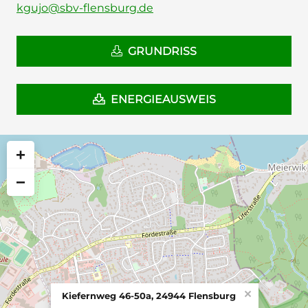
kgujo@sbv-flensburg.de
GRUNDRISS
ENERGIEAUSWEIS
+
−
×
Kiefernweg 46-50a, 24944 Flensburg